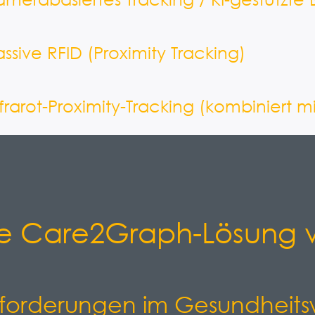
assive RFID (Proximity Tracking)
nfrarot-Proximity-Tracking (kombiniert mi
e Care2Graph-Lösung v
forderungen im Gesundheit