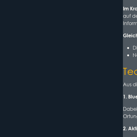
Im Kr
auf d
Inform
Gleic
D
N
Te
Aus d
1. Blu
Dabei
Ortun
2. Akt