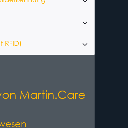
t RFID)
on Martin.Care
swesen