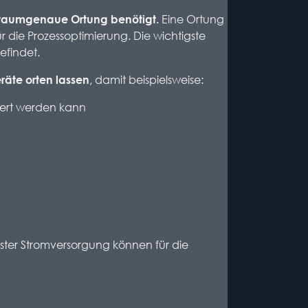
Eine Ortung
e raumgenaue Ortung benötigt.
 die Prozessoptimierung. Die wichtigste
efindet.
, damit beispielsweise:
räte orten lassen
uert werden kann
ter Stromversorgung können für die