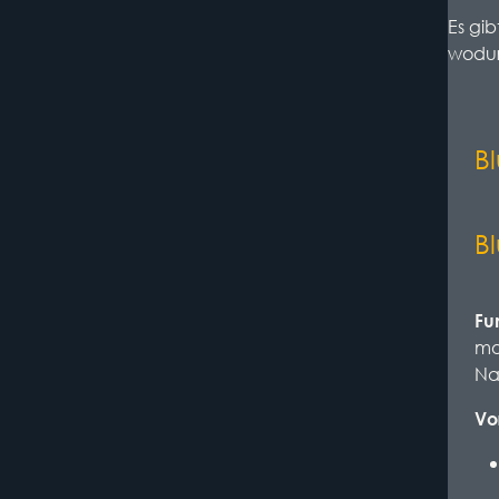
Es gib
wodur
B
B
Fu
mo
Na
Vo