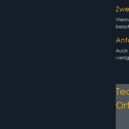
Zwe
Wenn 
beach
Anf
Auch w
wenige
Te
Or