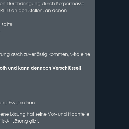
chten Durchdringung durch Körpermasse
es RFID an den Stellen, an denen
sollte
e
erung auch zuverlässig kommen, wird eine
oth und kann dennoch Verschlüsselt
und Psychiatrien
igene Lösung hat seine Vor- und Nachteile,
s-All Lösung gibt.