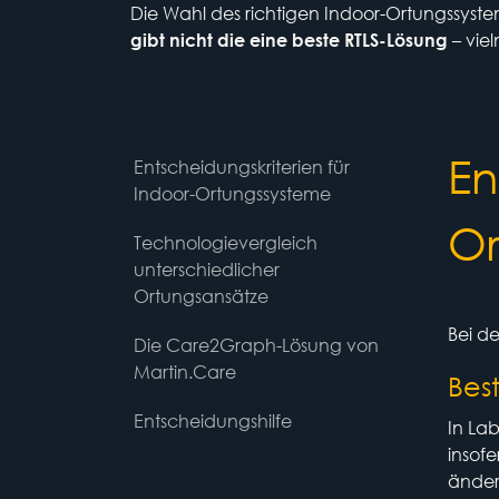
Die Wahl des richtigen Indoor-Ortungssyste
– vie
gibt nicht die eine beste RTLS-Lösung
En
Entscheidungskriterien für
Indoor-Ortungssysteme
Or
Technologievergleich
unterschiedlicher
Ortungsansätze
Bei d
Die Care2Graph-Lösung von
Martin.Care
Bes
Entscheidungshilfe
In La
insof
änder