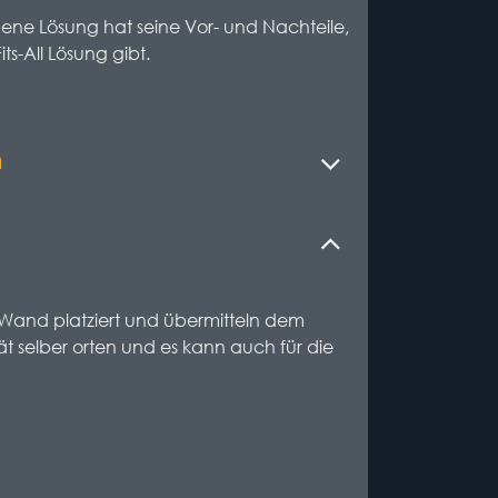
igene Lösung hat seine Vor- und Nachteile,
s-All Lösung gibt.
n
 Wand platziert und übermitteln dem
t selber orten und es kann auch für die