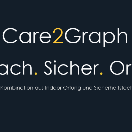
Care
2
Graph
fach
.
Sicher
.
Or
 Kombination aus Indoor Ortung und Sicherheitstech