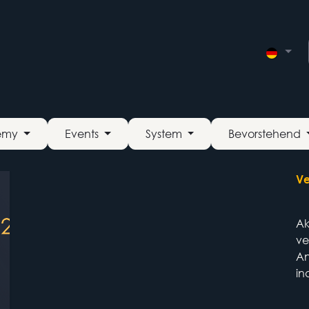
Integrationen
Termin
Contact Us
Veranstaltungen
demy
Events
System
Bevorstehend
Ve
Ak
ve
An
in