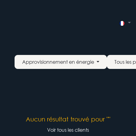
utions
Integrations
Rendez-vous
Contact Us
Évé
Approvisionnement en énergie
Tous les 
Aucun résultat trouvé pour "
"
Voir tous les clients