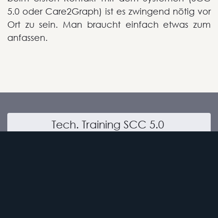
5.0 oder Care2Graph) ist es zwingend nötig vor
Ort zu sein. Man braucht einfach etwas zum
anfassen.
Tech. Training SCC 5.0
1s Level
Einstellen der Empfangsplatine
Ändern der IDs von LF, HF und Transpondern
Nutze Kontakteingänge für Alarmierungslogiken