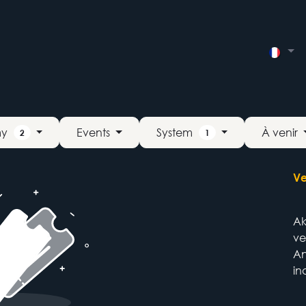
utions
Integrations
Rendez-vous
Contact Us
Évé
my
System
Events
À venir
2
1
Ve
Ak
ve
An
in